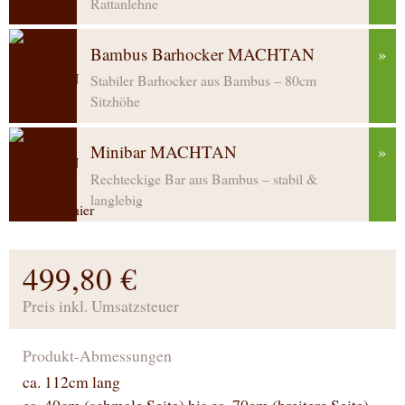
Rattanlehne
Bambus Barhocker MACHTAN
»
Stabiler Barhocker aus Bambus – 80cm
Sitzhöhe
Minibar MACHTAN
»
Rechteckige Bar aus Bambus – stabil &
langlebig
499,80 €
Preis inkl. Umsatzsteuer
Produkt-Abmessungen
ca. 112cm lang
ca. 40cm (schmale Seite) bis ca. 70cm (breitere Seite)