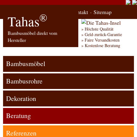
Start
Bestellung
Kontakt
Sitemap
®
Tahas
Höchste Qualität
Bambusmöbel direkt vom
Geld-zurück-Garantie
Hersteller
Faire Versandkosten
Kostenlose Beratung
Bambusmöbel
Bambusrohre
Dekoration
Beratung
Referenzen