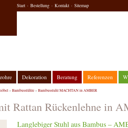
Start
Bestellung
Kontakt
Sitemap
rohre
Dekoration
Beratung
Referenzen
Wi
öbel
»
Bambusstühle
»
Bambusstuhl MACHTAN in AMBER
mit Rattan Rückenlehne in
Langlebiger Stuhl aus Bambus –