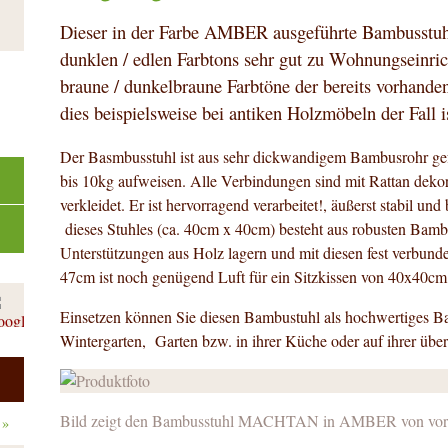
Dieser in der Farbe AMBER ausgeführte Bambusstuhl
dunklen / edlen Farbtons sehr gut zu Wohnungseinric
braune / dunkelbraune Farbtöne der bereits vorhand
dies beispielsweise bei antiken Holzmöbeln der Fall i
Der Basmbusstuhl ist aus sehr dickwandigem Bambusrohr gef
bis 10kg aufweisen. Alle Verbindungen sind mit Rattan dekor
verkleidet. Er ist hervorragend verarbeitet!, äußerst stabil un
dieses Stuhles (ca. 40cm x 40cm) besteht aus robusten Bambu
Unterstützungen aus Holz lagern und mit diesen fest verbunde
47cm ist noch genügend Luft für ein Sitzkissen von 40x40c
Einsetzen können Sie diesen Bambustuhl als hochwertiges
Wintergarten, Garten bzw. in ihrer Küche oder auf ihrer übe
Bild zeigt den Bambusstuhl MACHTAN in AMBER von vo
»